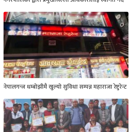
नेपालगन्ज धम्बोझीमै खुल्यो सुविधा सम्पन्न महाराजा रेष्टुरेन्ट