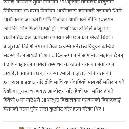
एमाले, काँग्रसले मुख्य निर्वाचन अधिकृतको कार्यलय बाजुरामा
निवेदनका आधारमा निर्वाचन आयोगलाइ जानकारी गराएको थियो ।
आयोगलाइ जानकारी पछि निर्वाचन आयोगको टोलि स्थलगत
छानबिन गरेर फिर्ता भएको हो । आयोगको टोलिले बाजुरामा
राजनितिक दल, कर्मचारी लगायत सँग छलफल गरेको थियो ।
बाजुराको त्रिबेणी नगरपालिका ७ बस्ने अनेरास्ववियुका केन्द्रिय
सदस्य चेतन अयडीको शव ७ दिन सम्म पनि आफन्तले बुझेका छैनन्
। दोषिलाइ प्रक्राउ नगर्दा सम्म शव नउठाउने चेतनका बुवा गगन
अयडिले वताएका छन् । नेकपा एमाले बाजुराले पनि चेतनको
हत्यारालाइ प्रक्राउ गरि दोषि माथि कार्यवाहिको माग गर्दै मंसिर ५ गते
देखी बाजुरामा चरणबद्ध आन्दोलन गरिरहेको छ । मंसिर ४ गते
त्रिवेणी ७ मा नाटेश्वरी आधारभुत बिद्यालयमा मतदानको बिबादलाई
चेतनको घरमा पुगेर साँझ कुट्पिट गरेर हत्या गरेका थिए ।