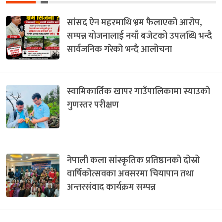
सांसद ऐन महरमाथि भ्रम फैलाएको आरोप,
सम्पन्न योजनालाई नयाँ बजेटको उपलब्धि भन्दै
सार्वजनिक गरेको भन्दै आलोचना
स्वामिकार्तिक खापर गाउँपालिकामा स्याउको
गुणस्तर परीक्षण
नेपाली कला सांस्कृतिक प्रतिष्ठानको दोस्रो
वार्षिकोत्सवका अवसरमा चियापान तथा
अन्तरसंवाद कार्यक्रम सम्पन्न