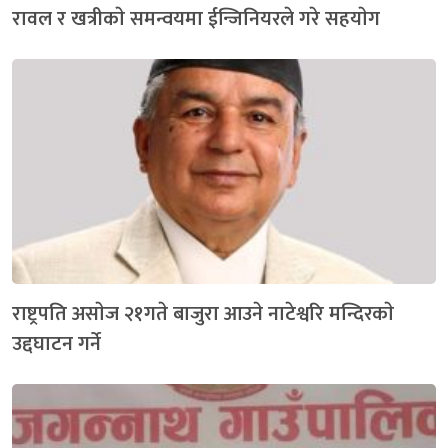
रावल र खत्रीकाे समन्वयमा ईन्जिनियरले गरे सहयाेग
राष्ट्रपति असाेज २१गते बाजुरा आउने नाटेश्वरि मन्दिरकाे
उद्दघाटन गर्ने