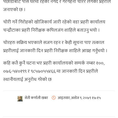
पछाडीबाट पसि घरमा रहेको नगद र गरगहना चोरेर लगेको प्रहरीले
जनाएको छ ।
चोरी गर्ने गिरोहको खोजिकार्य जारी रहेको वडा प्रहरी कार्यालय
चन्द्रौटाका प्रहरी निरीक्षक कपिलजंग शाहिले बताउनु भयो ।
चोरहरु सक्रिय भएकाले सजग रहन र केही सूचना पाए तत्काल
प्रहरीलाई जानकारी दिन प्रहरी निरीक्षक शाहिले आग्रह गर्नुभयो ।
कहि कतै कुनै घटना भए प्रहरी कार्यालयको सम्पर्क नम्बर १००,
०७६-५४०१९९ र ९८५७०५५४६६ मा जानकारी दिन प्रहरीले
स्थानीयलाई अनुरोध गरेको छ
सेती कर्णाली खबर
आइतवार, अशोज ९, २०७९
१७:१५