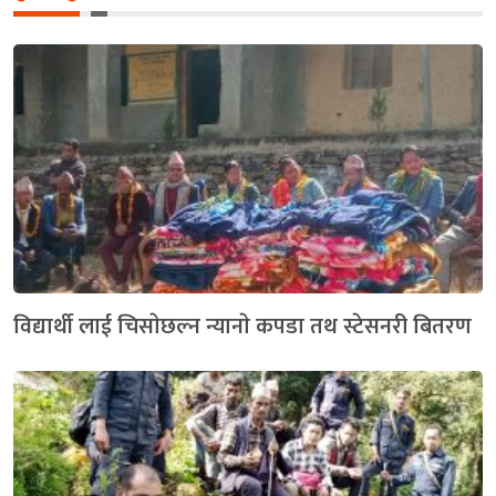
विद्यार्थी लाई चिसाेछल्न न्यानाे कपडा तथ स्टेसनरी बितरण