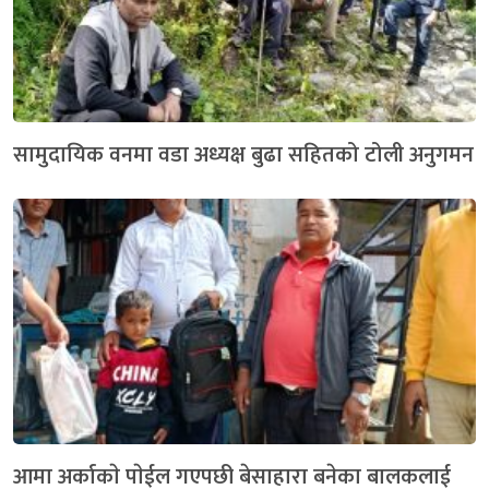
सामुदायिक वनमा वडा अध्यक्ष बुढा सहितको टोली अनुगमन
आमा अर्काकाे पाेईल गएपछी बेसाहारा बनेका बालकलाई