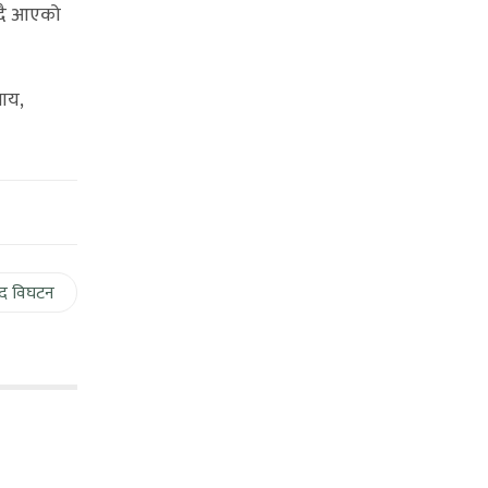
दिदै आएको
ाय,
द विघटन