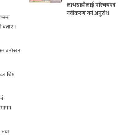
लाभग्राहीलाई परिचयपत्र
नवीकरण गर्न अनुरोध
्रममा
को बताए ।
ुस्त बनोस र
तका थिए
्नो
 समापन
क तथा