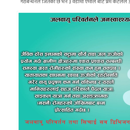
गठबन्धनले जितेको छ भने ३ वडामा एमाले बाट प्रेम कटेलले