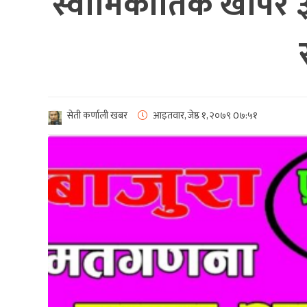
स्वामिकार्तिक खापर ३
सेती कर्णाली खबर
आइतवार, जेष्ठ १, २०७९
0७:५१