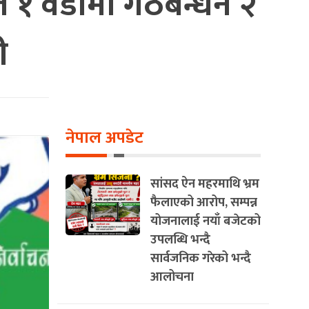
चित १ वडामा गठबन्धन २
ी
नेपाल अपडेट
सांसद ऐन महरमाथि भ्रम
फैलाएको आरोप, सम्पन्न
योजनालाई नयाँ बजेटको
उपलब्धि भन्दै
सार्वजनिक गरेको भन्दै
आलोचना