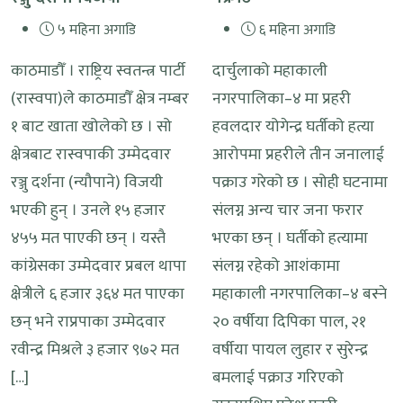
५ महिना अगाडि
६ महिना अगाडि
काठमाडौँ । राष्ट्रिय स्वतन्त्र पार्टी
दार्चुलाको महाकाली
(रास्वपा)ले काठमाडौँ क्षेत्र नम्बर
नगरपालिका–४ मा प्रहरी
१ बाट खाता खोलेको छ । सो
हवलदार योगेन्द्र घर्तीको हत्या
क्षेत्रबाट रास्वपाकी उम्मेदवार
आरोपमा प्रहरीले तीन जनालाई
रञ्जु दर्शना (न्यौपाने) विजयी
पक्राउ गरेको छ । सोही घटनामा
भएकी हुन् । उनले १५ हजार
संलग्न अन्य चार जना फरार
४५५ मत पाएकी छन् । यस्तै
भएका छन् । घर्तीको हत्यामा
कांग्रेसका उम्मेदवार प्रबल थापा
संलग्न रहेको आशंकामा
क्षेत्रीले ६ हजार ३६४ मत पाएका
महाकाली नगरपालिका–४ बस्ने
छन् भने राप्रपाका उम्मेदवार
२० वर्षीया दिपिका पाल, २१
रवीन्द्र मिश्रले ३ हजार ९७२ मत
वर्षीया पायल लुहार र सुरेन्द्र
[…]
बमलाई पक्राउ गरिएको