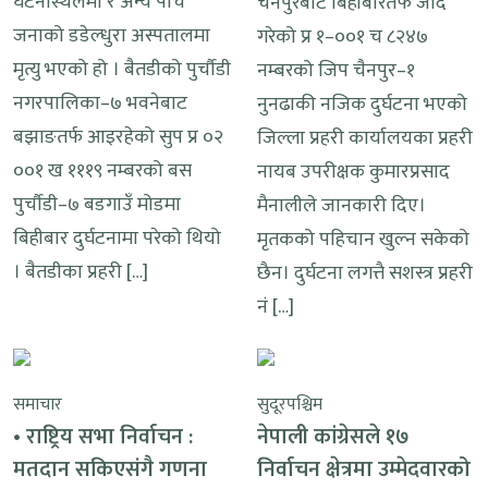
घटनास्थलमा र अन्य पाँच
चैनपुरबाट बिहीबारेतर्फ जाँदै
जनाको डडेल्धुरा अस्पतालमा
गरेको प्र १–००१ च ८२४७
मृत्यु भएको हो । बैतडीको पुर्चौडी
नम्बरको जिप चैनपुर–१
नगरपालिका–७ भवनेबाट
नुनढाकी नजिक दुर्घटना भएको
बझाङतर्फ आइरहेको सुप प्र ०२
जिल्ला प्रहरी कार्यालयका प्रहरी
००१ ख १११९ नम्बरको बस
नायब उपरीक्षक कुमारप्रसाद
पुर्चौडी–७ बडगाउँ मोडमा
मैनालीले जानकारी दिए।
बिहीबार दुर्घटनामा परेको थियो
मृतकको पहिचान खुल्न सकेको
। बैतडीका प्रहरी […]
छैन। दुर्घटना लगत्तै सशस्त्र प्रहरी
नं […]
समाचार
सुदूरपश्चिम
• राष्ट्रिय सभा निर्वाचन :
नेपाली कांग्रेसले १७
मतदान सकिएसंगै गणना
निर्वाचन क्षेत्रमा उम्मेदवारको