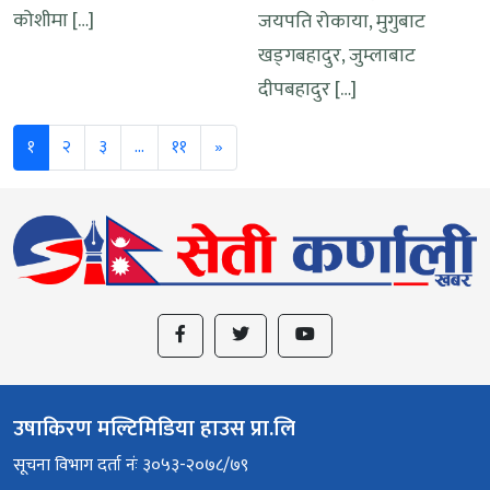
कोशीमा […]
जयपति रोकाया, मुगुबाट
खड्गबहादुर, जुम्लाबाट
दीपबहादुर […]
Next
१
२
३
…
११
»
उषाकिरण मल्टिमिडिया हाउस प्रा.लि
सूचना विभाग दर्ता नंः ३०५३-२०७८/७९