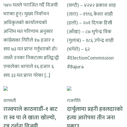
५४० मतले पराजित गर्दै विजयी
(घण्टी) – ४२४२ प्रकाश शाह
भएका हुन्। मुख्य निर्वाचन
(तारा) – १९९६ केशर शाही
अधिकृतकाे कार्यालयकाे
(हलो) – २०१ दिपक डिसी
अन्तिम मत परिणाम अनुसार
(आँखा) – ८७ भुपेन्द्र विक
कांग्रेसका गिरीले १७ हजार १
(गुलाब) – १८६ उपेन्द्र शाही
सय ७३ मत प्राप्त गर्नुभएको हाे।
(भंगेरो) – ६२
त्यस्तै उनका निकटतम प्रतिद्वन्द्वी
#ElectionCommission
एमालेका थापाले १६ हजार ६
#Bajura
सय ३३ मत प्राप्त गरेका […]
वागमती
राजनीति
रास्वपाले काठमाडौँ–१ बाट
दार्चुलामा प्रहरी हवलदारको
रा स्व पा ले खाता खोल्यो,
हत्या आरोपमा तीन जना
रञ्जु दर्शना विजयी
पक्राउ