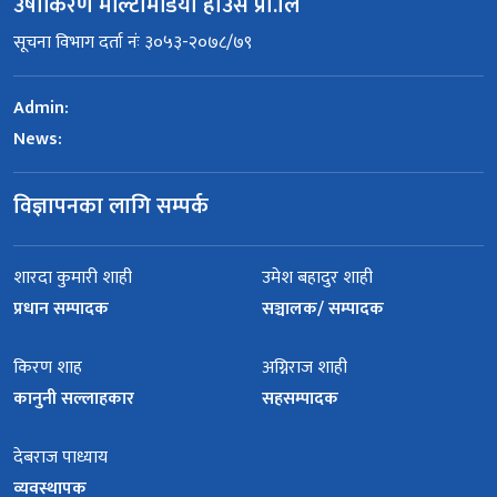
उषाकिरण मल्टिमिडिया हाउस प्रा.लि
सूचना विभाग दर्ता नंः ३०५३-२०७८/७९
Admin:
News:
विज्ञापनका लागि सम्पर्क
शारदा कुमारी शाही
उमेश बहादुर शाही
प्रधान सम्पादक
सञ्चालक/ सम्पादक
किरण शाह
अग्निराज शाही
कानुनी सल्लाहकार
सहसम्पादक
देबराज पाध्याय
व्यवस्थापक