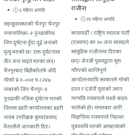
राजीना
६ महिना अगाडि
११ महिना अगाडि
सङ्खुवासभाको चैनपुर चैनपुर
काठमाडौं । राष्ट्रिय स्वतन्त्र पार्टी
नगरपालिका–१ नुनढाकीमा
(रास्वपा) का २० जना सांसदले
जिप दुर्घटना हुँदा दुई जनाको
सामूहिक राजीनामा दिएका
मृत्यु भएको छ। उक्त दुर्घटनामा
छन्। जेनजी पुस्ताद्वारा सुरु
तीन जना घाइते भएका छन्।
गरिएको शान्तिपूर्ण
चैनपुरबाट बिहीबारेतर्फ जाँदै
आन्दोलनमाथि सरकारले गरेको
गरेको प्र १–००१ च ८२४७
दमन र दर्जनौं युवाको ज्यान
नम्बरको जिप चैनपुर–१
गएपछि रास्वपाले यस्तो कदम
नुनढाकी नजिक दुर्घटना भएको
चालेको हो। मंगलबार जारी
जिल्ला प्रहरी कार्यालयका प्रहरी
विज्ञप्तिमा रास्वपाले निहत्था
नायब उपरीक्षक कुमारप्रसाद
युवामाथि भएको आमहत्याको
मैनालीले जानकारी दिए।