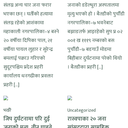
संलग्न अन्य चार जना फरार
जनाको डडेल्धुरा अस्पतालमा
भएका छन् । घर्तीको हत्यामा
मृत्यु भएको हो । बैतडीको पुर्चौडी
संलग्न रहेको आशंकामा
नगरपालिका–७ भवनेबाट
महाकाली नगरपालिका–४ बस्ने
बझाङतर्फ आइरहेको सुप प्र ०२
२० वर्षीया दिपिका पाल, २१
००१ ख १११९ नम्बरको बस
वर्षीया पायल लुहार र सुरेन्द्र
पुर्चौडी–७ बडगाउँ मोडमा
बमलाई पक्राउ गरिएको
बिहीबार दुर्घटनामा परेको थियो
सुदूरपश्चिम प्रदेश प्रहरी
। बैतडीका प्रहरी […]
कार्यालय धनगढीका प्रवक्ता
प्रहरी […]
भर्खरै
Uncategorized
जिप दुर्घटनामा परि दुई
रास्वपाका २० जना
जनाको मृत्यु, तीन घाइते
सांसदद्वारा सामूहिक