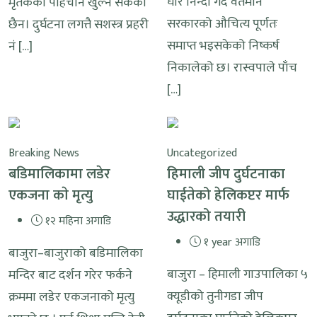
घोर निन्दा गर्दै वर्तमान
मृतकको पहिचान खुल्न सकेको
सरकारको औचित्य पूर्णतः
छैन। दुर्घटना लगत्तै सशस्त्र प्रहरी
समाप्त भइसकेको निष्कर्ष
नं […]
निकालेको छ। रास्वपाले पाँच
[…]
Breaking News
Uncategorized
बडिमालिकामा लडेर
हिमाली जीप दुर्घटनाका
एकजना काे मृत्यु
घाईतेको हेलिकप्टर मार्फ
उद्धारको तयारी
१२ महिना अगाडि
१ year अगाडि
बाजुरा–बाजुराको बडिमालिका
बाजुरा – हिमाली गाउपालिका ५
मन्दिर बाट दर्शन गरेर फर्कने
क्यूडीको तुनीगडा जीप
क्रममा लडेर एकजनाको मृत्यु