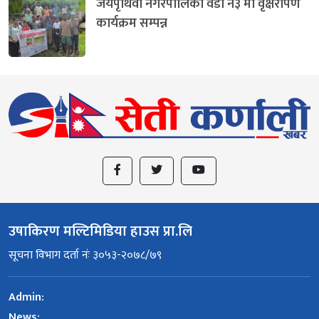
जयपृथिवी नगरपालिका वडा न३ मा वृक्षरोपण
कार्यक्रम सम्पन्न
उषाकिरण मल्टिमिडिया हाउस प्रा.लि
सूचना विभाग दर्ता नंः ३०५३-२०७८/७९
Admin:
News: