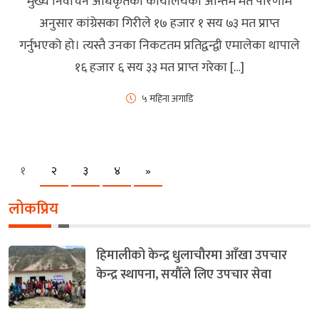
मुख्य निर्वाचन अधिकृतकाे कार्यालयकाे अन्तिम मत परिणाम
अनुसार कांग्रेसका गिरीले १७ हजार १ सय ७३ मत प्राप्त
गर्नुभएको हाे। त्यस्तै उनका निकटतम प्रतिद्वन्द्वी एमालेका थापाले
१६ हजार ६ सय ३३ मत प्राप्त गरेका […]
५ महिना अगाडि
Next
१
२
३
४
»
लोकप्रिय
हिमालीको केन्द्र धुलाचौरमा आँखा उपचार
केन्द्र स्थापना, सयौँले लिए उपचार सेवा