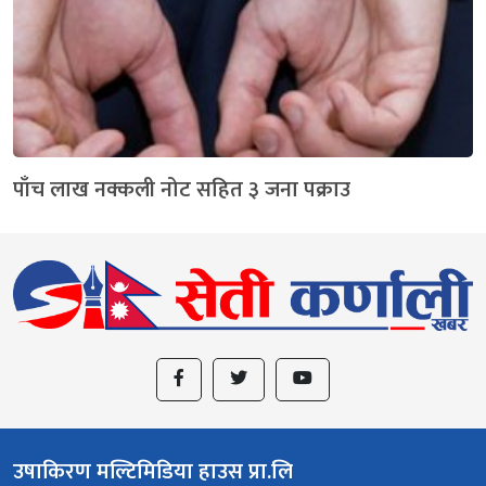
पाँच लाख नक्कली नोट सहित ३ जना पक्राउ
उषाकिरण मल्टिमिडिया हाउस प्रा.लि