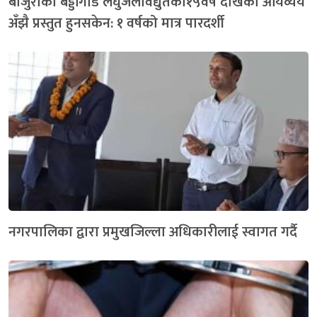
बाजुराको बड्डीगाड लघुजलविद्युतको१५वर्ष देखिको आयव्यय
अँझै प्रस्तुत हुनसकेन: १ वर्षको मात्र पारदर्शी
नगरपालिका द्वारा प्रमुखजिल्ला अधिकारीलाई स्वागत गर्दै