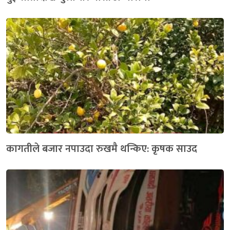
कागतीले बजार नपाउदा रुखमै थन्किए: कृषक साउद