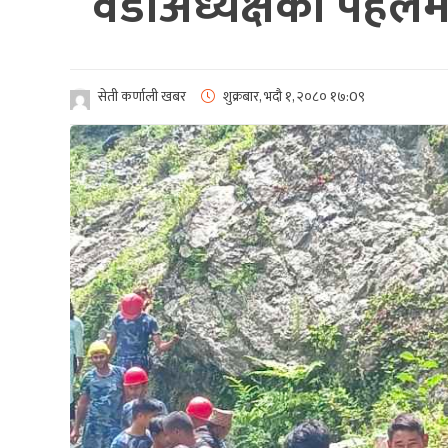
वडाअध्यक्षकाे पहलमा 
सेती कर्णाली खबर
शुक्रबार, भदौ १, २०८०
१७:0९