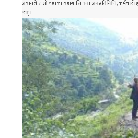
जवानले र साे वडाका वडाबासि तथा जनप्रतिनिधि ,कर्मचारी 
छन् ।