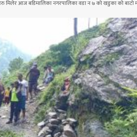
हरु मिलेर आज बडिमालिका नगरपालिका वडा न ७ काे खडुका काे बाटाे मर