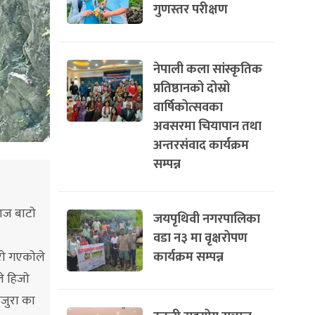
गुणस्तर परीक्षण
नेपाली कला सांस्कृतिक
प्रतिष्ठानको दोस्रो
वार्षिकोत्सवका
अवसरमा चियापान तथा
अन्तरसंवाद कार्यक्रम
सम्पन्न
आज बाटाे
जयपृथिवी नगरपालिका
वडा न३ मा वृक्षरोपण
कार्यक्रम सम्पन्न
ाे गएकाेले
े हिजाे
ाजुरा का