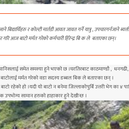
े बिद्यार्थिहरु र काेल्टी मार्तडी आवत जावत गर्ने यात्रु , उपचारगर्नजाने ब्यक्त
 आज बाटाे मर्मत गरेकाे कर्मचारी हिरेन्द्र बि क ले बताएका छन्।
म जाने मानिसलाई समेत समस्या हुने भएकाे छ ।घरतिरबाट काठमाण्डाै , धनगढी
 बाटाेलाई मर्मत गरेकाे वडा सदस्य डब्बल बिक ले बताएका छन् ।
टाे रहेकाे हाे ।यदी याे बाटाे न बनेमा जिल्लाकाेपुर्बि उत्तरी भेग का ४ 
 उपभाेग्य सामान हरुकाे हाहाकार हुने देखीन्छ ।