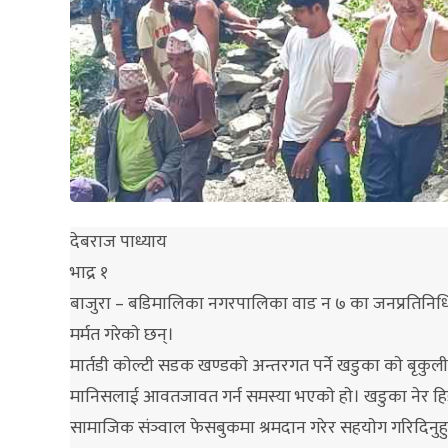
देबराज पाध्याय
भाद्र १
बाजुरा – बडिमालिका नगरपालिका वाड न ७ का जनप्रतिनिधि कर
मर्मत गरेकाे छन्।
मार्तडी काेल्टी सडक खण्डकाे अन्तरगत पर्ने खडुका काे बृकु
मानिसलाई आवतजावत गर्न समस्या भएकाे हाे। खडुका नेर हिड्
सामाजिक संञ्वाल फेसबुकमा श्रमदान गरेर सहयाेग गरिदिनुहु