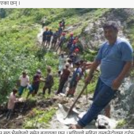
ाएका छन् ।
काम सुरु भैसकेकाे समेत बतायका छन् ।अघिल्लाे महिना ढम्कनेटाेलमा दु