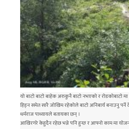
याे बाटाे बाटाे बाहेक अरुकुनै बाटाे नभएकाे र राेडकाेबाटाे मा 
हिड्न समेत सारै जाेखिम रहेकाेले बाटाे अनिबार्य बनाउनु प
धर्मराज पाध्यायले बतायका छन् ।
आखिरगरे केहुदैन रहेछ भन्ने पनि हुन्छ र आफ्नाे काम मा याे