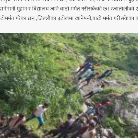
नेपानी मुहान र बिद्यालय जाने बाटाे मर्मत गरीसकेकाे छ। रजाताेलीकाे 
टाेमर्मत गरेका छन् ,जिल्लीका ३टाेलमा खानेपनी,बाटाे मर्मत गरीसकेका 