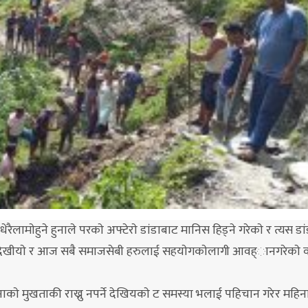
धेरैलामाेहुने हुनाले परकाे अफ्टेराे डांडाबाट मानिस हिड्ने गरेकाे र त्यस 
र्ने देखीयाे र आज सबै समाजसेबी हरुलाई सहयाेगकाेलागी आवह्ानगरेकाे व
जनाकाे मुखताकी राख्नु नपर्ने देखियकाे ट समस्या भलाई पहिचान गरेर महि