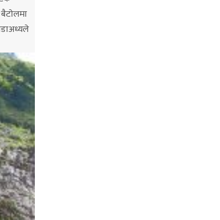
२बैटाेलमा
वडाअध्यले