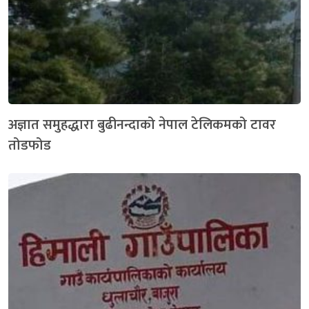
अज्ञात समुहद्धारा बुढीनन्दाको नेपाल टेलिकमको टावर
तोडफोड