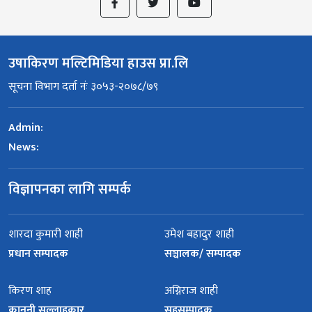
उषाकिरण मल्टिमिडिया हाउस प्रा.लि
सूचना विभाग दर्ता नंः ३०५३-२०७८/७९
Admin:
News:
विज्ञापनका लागि सम्पर्क
शारदा कुमारी शाही
उमेश बहादुर शाही
प्रधान सम्पादक
सञ्चालक/ सम्पादक
किरण शाह
अग्निराज शाही
कानुनी सल्लाहकार
सहसम्पादक