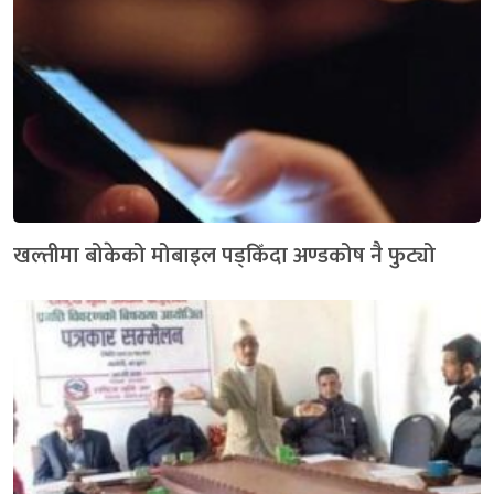
खल्तीमा बोकेको मोबाइल पड्किँदा अण्डकोष नै फुट्यो