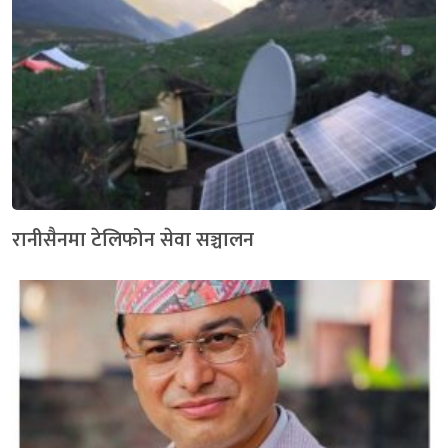
रानीसैनमा टेलिफोन सेवा सञ्चालन