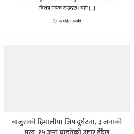
विशेष महत्व राख्दछ। यहाँ […]
७ महिना अगाडि
बाजुराको हिमालीमा जिप दुर्घटना, ३ जनाको
मृत्यु, १५ जना घाइतेको उद्दार हुँदैछ