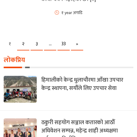
१ year अगाडि
Next
१
२
३
…
33
»
लोकप्रिय
हिमालीको केन्द्र धुलाचौरमा आँखा उपचार
केन्द्र स्थापना, सयौँले लिए उपचार सेवा
ठकुरी सहयोग सञ्जाल कतारको आठौँ
अधिवेशन सम्पन्न, महेन्द्र शाही अध्यक्षमा