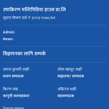
उषाकिरण मल्टिमिडिया हाउस प्रा.लि
सूचना विभाग दर्ता नंः ३०५३-२०७८/७९
Admin:
News:
विज्ञापनका लागि सम्पर्क
शारदा कुमारी शाही
उमेश बहादुर शाही
प्रधान सम्पादक
सञ्चालक/ सम्पादक
किरण शाह
अग्निराज शाही
कानुनी सल्लाहकार
सहसम्पादक
देबराज पाध्याय