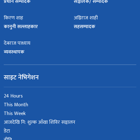
प्रधान सम्पादक
सञ्चालक/ सम्पादक
किरण शाह
अग्निराज शाही
कानुनी सल्लाहकार
सहसम्पादक
देबराज पाध्याय
व्यवस्थापक
साइट नेभिगेशन
24 Hours
This Month
This Week
आजदेखि नि: शुल्क आँखा शिविर सञ्चालन
डेटा
नीति