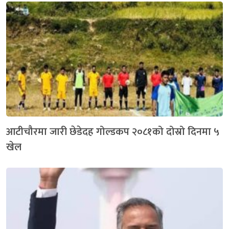
आटीचौरमा जारी छेडेदह गोल्डकप २०८१को दोस्रो दिनमा ५
खेल