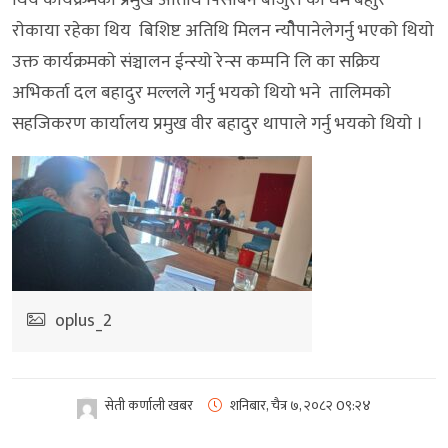
राेकाया रहेका थिय बिशिष्ट अतिथि मिलन न्याेैपानेलेगर्नु भएकाे थियाे
उक्त कार्यक्रमकाे संञ्चालन ईन्स्याे रेन्स कम्पनि लि का सक्रिय
अभिकर्ता दल बहादुर मल्लले गर्नु भयकाे थियाे भने तालिमकाे
सहजिकरण कार्यालय प्रमुख वीर बहादुर थापाले गर्नु भयकाे थियाे ।
oplus_2
सेती कर्णाली खबर
शनिबार, चैत्र ७, २०८२
0९:२४