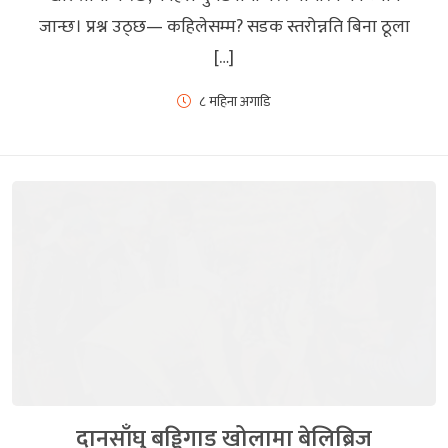
जान्छ। प्रश्न उठ्छ— कहिलेसम्म? सडक स्तरोन्नति बिना ठूला
[…]
८ महिना अगाडि
दानसाँघु बड्डिगाड खोलामा बेलिब्रिज