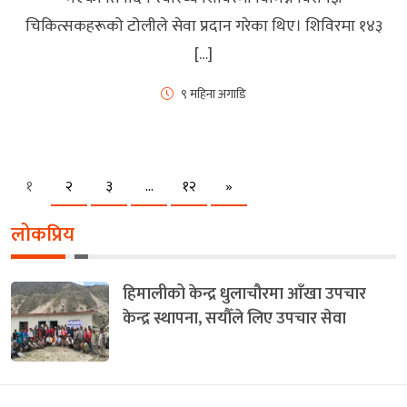
चिकित्सकहरूको टोलीले सेवा प्रदान गरेका थिए। शिविरमा १४३
[…]
९ महिना अगाडि
Next
१
२
३
…
१२
»
लोकप्रिय
हिमालीको केन्द्र धुलाचौरमा आँखा उपचार
केन्द्र स्थापना, सयौँले लिए उपचार सेवा