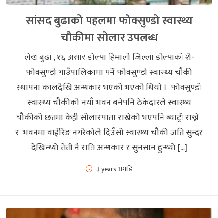
सांसद बुढाको पहलमा फोक्सुण्डो स्वास्थ्य
चौकीमा सोलार उपलब्ध
लेख बुढा , १६ असार डोल्पा हिमाली जिल्ला डाेल्पाकाे शे-
फाेक्सुण्डाे गाउँपालिकामा पर्ने फाेक्सुण्डाे स्वास्थ्य चाैकी
स्थापना कालदेखि अन्धकार भएको भएकाे थियाे । फोक्सुण्डो
स्वास्थ्य चौकीकाे नयाँ भवन बनेपनि ठेकेदारले स्वास्थ्य
चौकीको छतमा केही सोलारपाता राखेको भएपनि ब्याट्री राख्ने
र भवनमा वाईरिङ नगरेकोले दिउँसो स्वास्थ्य चौकी जति सुन्दर
देखिन्थ्यो तेती नै राति अन्धकार र सुनसान हुन्थ्यो […]
३ years अगाडि