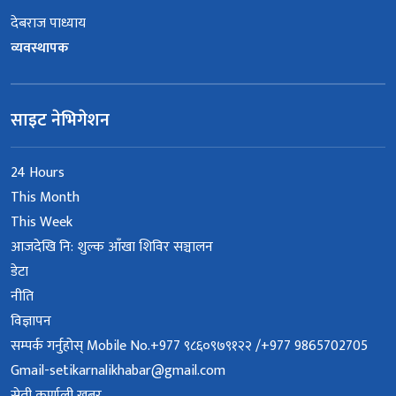
देबराज पाध्याय
व्यवस्थापक
साइट नेभिगेशन
24 Hours
This Month
This Week
आजदेखि नि: शुल्क आँखा शिविर सञ्चालन
डेटा
नीति
विज्ञापन
सम्पर्क गर्नुहोस् Mobile No.+977 ९८६०९७९१२२ /+977 9865702705
Gmail-setikarnalikhabar@gmail.com
सेती कर्णाली खबर