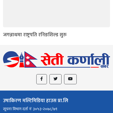
जगन्नाथमा राष्ट्रपति रनिङशिल्ड सुरु
उषाकिरण मल्टिमिडिया हाउस प्रा.लि
सूचना विभाग दर्ता नंः ३०५३-२०७८/७९