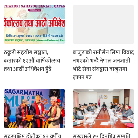
ठकुरी सहयोग सञ्जाल,
बाजुराको रानीसैन सिमा विवाद
कतारको १२औँ वार्षिकोत्सव
नभएको भन्दै नेपाल जनजाती
तथा आठौँ अधिवेशन हुँदै
भोटे सेवा संघद्वारा बाजुरामा
ज्ञापन पत्र
सुदूरपश्चिम डोटीका १२ वर्षीय
सरकारले १५ दिनभित्र सम्पत्ति