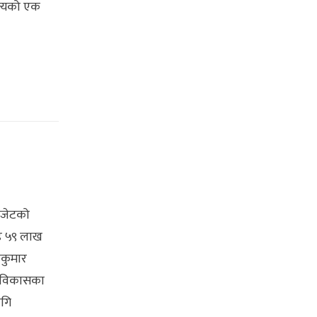
ित्यको एक
बजेटको
ोड ५९ लाख
शकुमार
ार विकासका
ागि