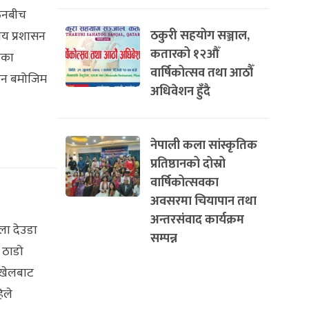
गठनबीच
ठकुरी सहयोग सञ्जाल,
लय प्रशासन
कतारको १२औँ
यका
वार्षिकोत्सव तथा आठौँ
 ऐन बमोजिम
अधिवेशन हुँदै
नेपाली कला सांस्कृतिक
प्रतिष्ठानको दोस्रो
वार्षिकोत्सवका
अवसरमा चियापान तथा
अन्तरसंवाद कार्यक्रम
ेला देउडा
सम्पन्न
र ठाडो
िखेलबाट
िले