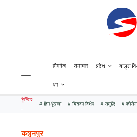
होमपेज
समाचार
प्रदेश
बाजुरा वि
थप
ट्रेन्डिङ
हिमश्रृंखला
चितवन विशेष
समृद्धि
कोरोन
:
कञ्चनपुर