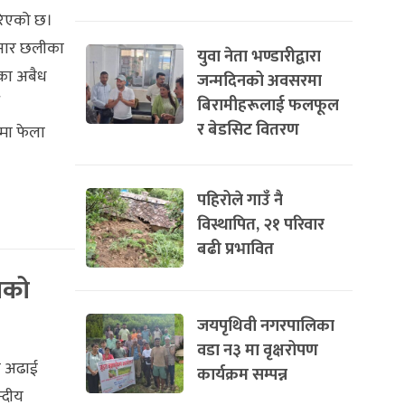
रिएको छ।
्सार छलीका
युवा नेता भण्डारीद्वारा
का अबैध
जन्मदिनको अवसरमा
बिरामीहरूलाई फलफूल
र बेडसिट वितरण
मा फेला
पहिरोले गाउँ नै
विस्थापित, २१ परिवार
बढी प्रभावित
यको
जयपृथिवी नगरपालिका
वडा न३ मा वृक्षरोपण
ला अढाई
कार्यक्रम सम्पन्न
्दीय