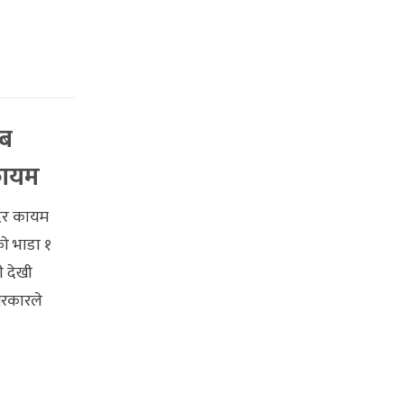
अब
कायम
 दर कायम
ाे भाडा १
ी देखी
 सरकारले