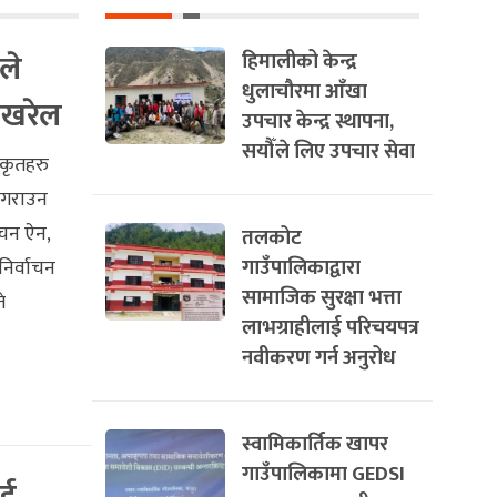
ले
हिमालीको केन्द्र
धुलाचौरमा आँखा
ोखरेल
उपचार केन्द्र स्थापना,
सयौँले लिए उपचार सेवा
िकृतहरु
न गराउन
ाचन ऐन,
तलकोट
गाउँपालिकाद्वारा
िर्वाचन
सामाजिक सुरक्षा भत्ता
े
लाभग्राहीलाई परिचयपत्र
नवीकरण गर्न अनुरोध
स्वामिकार्तिक खापर
गाउँपालिकामा GEDSI
ाई