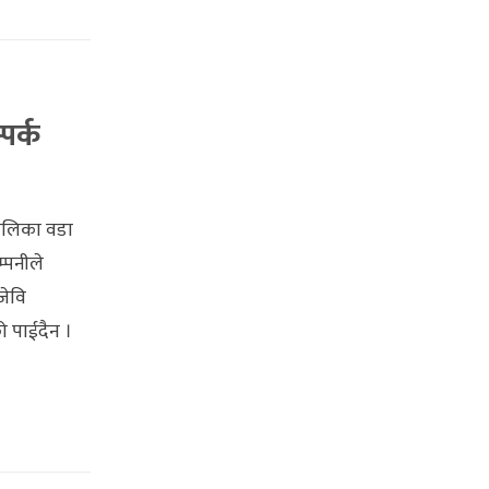
पर्क
ालिका वडा
्पनीले
जेवि
ो पाईदैन ।