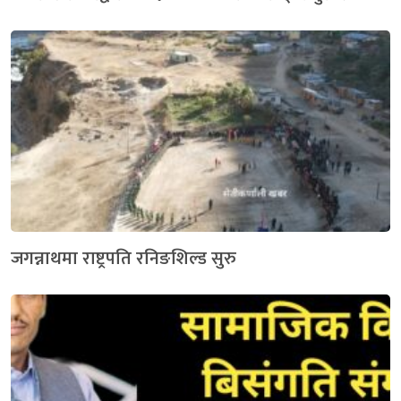
जगन्नाथमा राष्ट्रपति रनिङशिल्ड सुरु