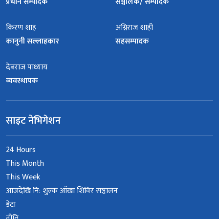
प्रधान सम्पादक
सञ्चालक/ सम्पादक
किरण शाह
अग्निराज शाही
कानुनी सल्लाहकार
सहसम्पादक
देबराज पाध्याय
व्यवस्थापक
साइट नेभिगेशन
24 Hours
This Month
This Week
आजदेखि नि: शुल्क आँखा शिविर सञ्चालन
डेटा
नीति