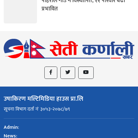
पहिरोले गाउँ नै विस्थापित, २१ परिवार बढी
प्रभावित
उषाकिरण मल्टिमिडिया हाउस प्रा.लि
सूचना विभाग दर्ता नंः ३०५३-२०७८/७९
Admin:
News: