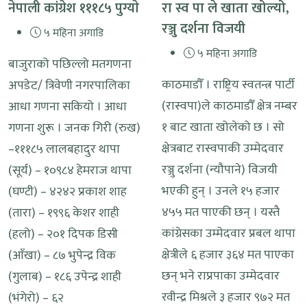
नेपाली कांग्रेश १११८५ पुग्याे
रा स्व पा ले खाता खोल्यो,
रञ्जु दर्शना विजयी
५ महिना अगाडि
५ महिना अगाडि
बाजुराको पछिल्लो मतगणना
काठमाडौँ । राष्ट्रिय स्वतन्त्र पार्टी
अपडेट/ त्रिवेणी नगरपालिका
(रास्वपा)ले काठमाडौँ क्षेत्र नम्बर
आधा गणना सकियो । आधा
१ बाट खाता खोलेको छ । सो
गणना शुरू । जनक गिरी (रुख)
क्षेत्रबाट रास्वपाकी उम्मेदवार
–१११८५ लालबहादुर थापा
रञ्जु दर्शना (न्यौपाने) विजयी
(सूर्य) – १०९८४ हेमराज थापा
भएकी हुन् । उनले १५ हजार
(घण्टी) – ४२४२ प्रकाश शाह
४५५ मत पाएकी छन् । यस्तै
(तारा) – १९९६ केशर शाही
कांग्रेसका उम्मेदवार प्रबल थापा
(हलो) – २०१ दिपक डिसी
क्षेत्रीले ६ हजार ३६४ मत पाएका
(आँखा) – ८७ भुपेन्द्र विक
छन् भने राप्रपाका उम्मेदवार
(गुलाब) – १८६ उपेन्द्र शाही
रवीन्द्र मिश्रले ३ हजार ९७२ मत
(भंगेरो) – ६२