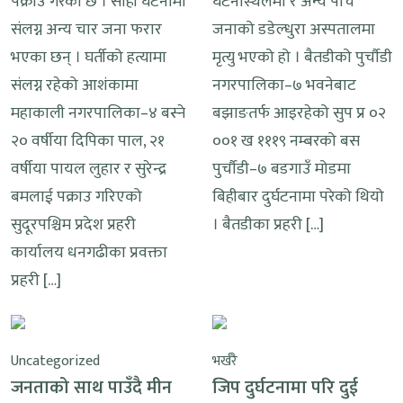
पक्राउ गरेको छ । सोही घटनामा
घटनास्थलमा र अन्य पाँच
संलग्न अन्य चार जना फरार
जनाको डडेल्धुरा अस्पतालमा
भएका छन् । घर्तीको हत्यामा
मृत्यु भएको हो । बैतडीको पुर्चौडी
संलग्न रहेको आशंकामा
नगरपालिका–७ भवनेबाट
महाकाली नगरपालिका–४ बस्ने
बझाङतर्फ आइरहेको सुप प्र ०२
२० वर्षीया दिपिका पाल, २१
००१ ख १११९ नम्बरको बस
वर्षीया पायल लुहार र सुरेन्द्र
पुर्चौडी–७ बडगाउँ मोडमा
बमलाई पक्राउ गरिएको
बिहीबार दुर्घटनामा परेको थियो
सुदूरपश्चिम प्रदेश प्रहरी
। बैतडीका प्रहरी […]
कार्यालय धनगढीका प्रवक्ता
प्रहरी […]
Uncategorized
भर्खरै
जनताको साथ पाउँदै मीन
जिप दुर्घटनामा परि दुई