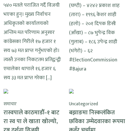
५४० मतले पराजित गर्दै विजयी
(घण्टी) – ४२४२ प्रकाश शाह
भएका हुन्। मुख्य निर्वाचन
(तारा) – १९९६ केशर शाही
अधिकृतकाे कार्यालयकाे
(हलो) – २०१ दिपक डिसी
अन्तिम मत परिणाम अनुसार
(आँखा) – ८७ भुपेन्द्र विक
कांग्रेसका गिरीले १७ हजार १
(गुलाब) – १८६ उपेन्द्र शाही
सय ७३ मत प्राप्त गर्नुभएको हाे।
(भंगेरो) – ६२
त्यस्तै उनका निकटतम प्रतिद्वन्द्वी
#ElectionCommission
एमालेका थापाले १६ हजार ६
#Bajura
सय ३३ मत प्राप्त गरेका […]
समाचार
Uncategorized
रास्वपाले काठमाडौँ–१ बाट
बझाङमा निस्कलंकित
रा स्व पा ले खाता खोल्यो,
छविका उम्मेदवारका रूपमा
रञ्जु दर्शना विजयी
कुवँर चर्चामा