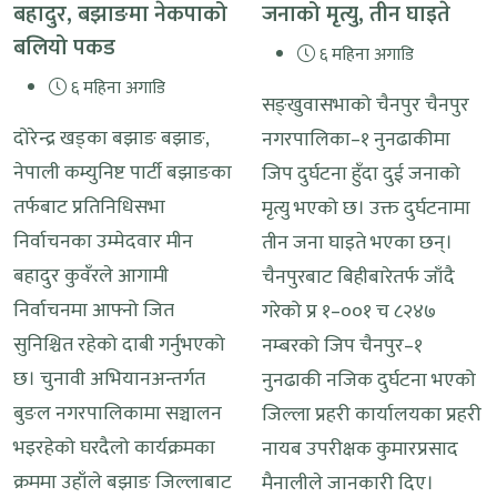
बहादुर, बझाङमा नेकपाको
जनाको मृत्यु, तीन घाइते
बलियो पकड
६ महिना अगाडि
६ महिना अगाडि
सङ्खुवासभाको चैनपुर चैनपुर
दोरेन्द्र खड्का बझाङ बझाङ,
नगरपालिका–१ नुनढाकीमा
नेपाली कम्युनिष्ट पार्टी बझाङका
जिप दुर्घटना हुँदा दुई जनाको
तर्फबाट प्रतिनिधिसभा
मृत्यु भएको छ। उक्त दुर्घटनामा
निर्वाचनका उम्मेदवार मीन
तीन जना घाइते भएका छन्।
बहादुर कुवँरले आगामी
चैनपुरबाट बिहीबारेतर्फ जाँदै
निर्वाचनमा आफ्नो जित
गरेको प्र १–००१ च ८२४७
सुनिश्चित रहेको दाबी गर्नुभएको
नम्बरको जिप चैनपुर–१
छ। चुनावी अभियानअन्तर्गत
नुनढाकी नजिक दुर्घटना भएको
बुङल नगरपालिकामा सञ्चालन
जिल्ला प्रहरी कार्यालयका प्रहरी
भइरहेको घरदैलो कार्यक्रमका
नायब उपरीक्षक कुमारप्रसाद
क्रममा उहाँले बझाङ जिल्लाबाट
मैनालीले जानकारी दिए।