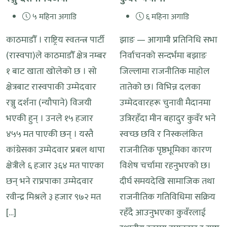
५ महिना अगाडि
६ महिना अगाडि
काठमाडौँ । राष्ट्रिय स्वतन्त्र पार्टी
झाङ — आगामी प्रतिनिधि सभा
(रास्वपा)ले काठमाडौँ क्षेत्र नम्बर
निर्वाचनको सन्दर्भमा बझाङ
१ बाट खाता खोलेको छ । सो
जिल्लामा राजनीतिक माहोल
क्षेत्रबाट रास्वपाकी उम्मेदवार
तातेको छ। विभिन्न दलका
रञ्जु दर्शना (न्यौपाने) विजयी
उम्मेदवारहरू चुनावी मैदानमा
भएकी हुन् । उनले १५ हजार
उत्रिरहँदा मीन बहादुर कुवँर भने
४५५ मत पाएकी छन् । यस्तै
स्वच्छ छवि र निस्कलंकित
कांग्रेसका उम्मेदवार प्रबल थापा
राजनीतिक पृष्ठभूमिका कारण
क्षेत्रीले ६ हजार ३६४ मत पाएका
विशेष चर्चामा रहनुभएको छ।
छन् भने राप्रपाका उम्मेदवार
दीर्घ समयदेखि सामाजिक तथा
रवीन्द्र मिश्रले ३ हजार ९७२ मत
राजनीतिक गतिविधिमा सक्रिय
[…]
रहँदै आउनुभएका कुवँरलाई