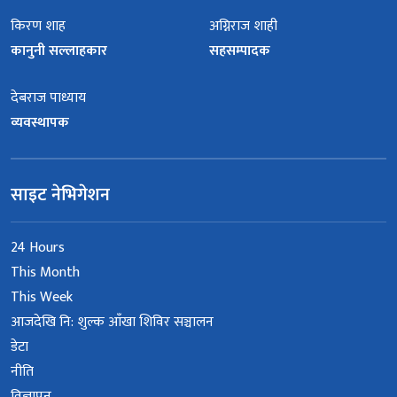
किरण शाह
अग्निराज शाही
कानुनी सल्लाहकार
सहसम्पादक
देबराज पाध्याय
व्यवस्थापक
साइट नेभिगेशन
24 Hours
This Month
This Week
आजदेखि नि: शुल्क आँखा शिविर सञ्चालन
डेटा
नीति
विज्ञापन