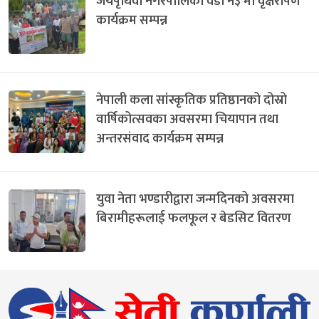
जयपृथिवी नगरपालिका वडा न३ मा वृक्षरोपण
कार्यक्रम सम्पन्न
नेपाली कला सांस्कृतिक प्रतिष्ठानको दोस्रो
वार्षिकोत्सवका अवसरमा चियापान तथा
अन्तरसंवाद कार्यक्रम सम्पन्न
युवा नेता भण्डारीद्वारा जन्मदिनको अवसरमा
बिरामीहरूलाई फलफूल र बेडसिट वितरण