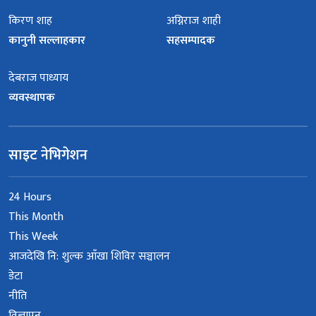
किरण शाह
अग्निराज शाही
कानुनी सल्लाहकार
सहसम्पादक
देबराज पाध्याय
व्यवस्थापक
साइट नेभिगेशन
24 Hours
This Month
This Week
आजदेखि नि: शुल्क आँखा शिविर सञ्चालन
डेटा
नीति
विज्ञापन