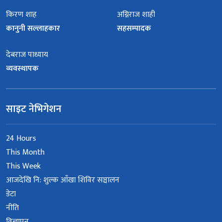
किरण शाह
अग्निराज शाही
कानुनी सल्लाहकार
सहसम्पादक
देबराज पाध्याय
व्यवस्थापक
साइट नेभिगेशन
24 Hours
This Month
This Week
आजदेखि नि: शुल्क आँखा शिविर सञ्चालन
डेटा
नीति
विज्ञापन