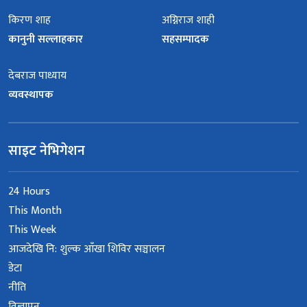
किरण शाह
अग्निराज शाही
कानुनी सल्लाहकार
सहसम्पादक
देबराज पाध्याय
व्यवस्थापक
साइट नेभिगेशन
24 Hours
This Month
This Week
आजदेखि नि: शुल्क आँखा शिविर सञ्चालन
डेटा
नीति
विज्ञापन