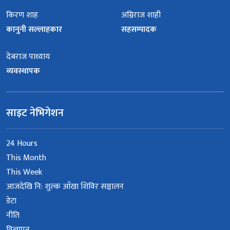
किरण शाह
अग्निराज शाही
कानुनी सल्लाहकार
सहसम्पादक
देबराज पाध्याय
व्यवस्थापक
साइट नेभिगेशन
24 Hours
This Month
This Week
आजदेखि नि: शुल्क आँखा शिविर सञ्चालन
डेटा
नीति
विज्ञापन