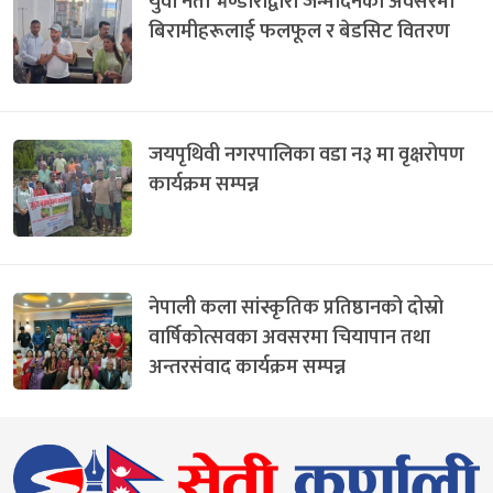
युवा नेता भण्डारीद्वारा जन्मदिनको अवसरमा
बिरामीहरूलाई फलफूल र बेडसिट वितरण
जयपृथिवी नगरपालिका वडा न३ मा वृक्षरोपण
कार्यक्रम सम्पन्न
नेपाली कला सांस्कृतिक प्रतिष्ठानको दोस्रो
वार्षिकोत्सवका अवसरमा चियापान तथा
अन्तरसंवाद कार्यक्रम सम्पन्न