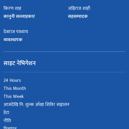
किरण शाह
अग्निराज शाही
कानुनी सल्लाहकार
सहसम्पादक
देबराज पाध्याय
व्यवस्थापक
साइट नेभिगेशन
24 Hours
This Month
This Week
आजदेखि नि: शुल्क आँखा शिविर सञ्चालन
डेटा
नीति
विज्ञापन