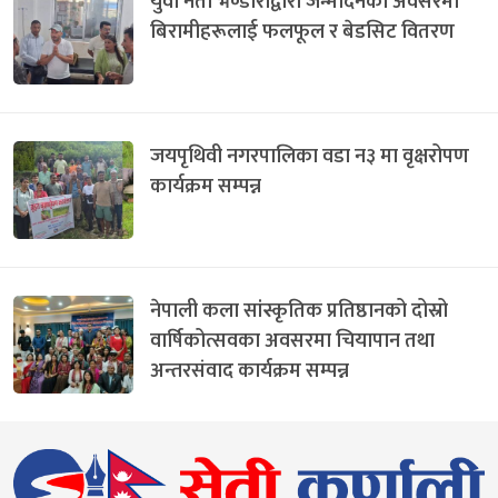
युवा नेता भण्डारीद्वारा जन्मदिनको अवसरमा
बिरामीहरूलाई फलफूल र बेडसिट वितरण
जयपृथिवी नगरपालिका वडा न३ मा वृक्षरोपण
कार्यक्रम सम्पन्न
नेपाली कला सांस्कृतिक प्रतिष्ठानको दोस्रो
वार्षिकोत्सवका अवसरमा चियापान तथा
अन्तरसंवाद कार्यक्रम सम्पन्न