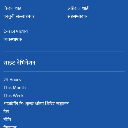
किरण शाह
अग्निराज शाही
कानुनी सल्लाहकार
सहसम्पादक
देबराज पाध्याय
व्यवस्थापक
साइट नेभिगेशन
24 Hours
This Month
This Week
आजदेखि नि: शुल्क आँखा शिविर सञ्चालन
डेटा
नीति
विज्ञापन