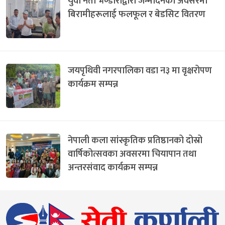
युवा नेता भण्डारीद्वारा जन्मदिनको अवसरमा
बिरामीहरूलाई फलफूल र बेडसिट वितरण
जयपृथिवी नगरपालिका वडा न३ मा वृक्षरोपण
कार्यक्रम सम्पन्न
नेपाली कला सांस्कृतिक प्रतिष्ठानको दोस्रो
वार्षिकोत्सवका अवसरमा चियापान तथा
अन्तरसंवाद कार्यक्रम सम्पन्न