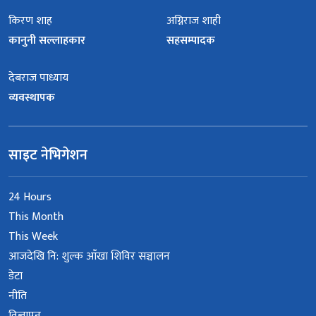
किरण शाह
अग्निराज शाही
कानुनी सल्लाहकार
सहसम्पादक
देबराज पाध्याय
व्यवस्थापक
साइट नेभिगेशन
24 Hours
This Month
This Week
आजदेखि नि: शुल्क आँखा शिविर सञ्चालन
डेटा
नीति
विज्ञापन