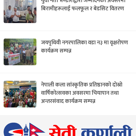
युवा नेता भण्डारीद्वारा जन्मदिनको अवसरमा
बिरामीहरूलाई फलफूल र बेडसिट वितरण
जयपृथिवी नगरपालिका वडा न३ मा वृक्षरोपण
कार्यक्रम सम्पन्न
नेपाली कला सांस्कृतिक प्रतिष्ठानको दोस्रो
वार्षिकोत्सवका अवसरमा चियापान तथा
अन्तरसंवाद कार्यक्रम सम्पन्न