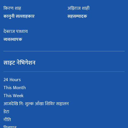
किरण शाह
अग्निराज शाही
कानुनी सल्लाहकार
सहसम्पादक
देबराज पाध्याय
व्यवस्थापक
साइट नेभिगेशन
24 Hours
This Month
This Week
आजदेखि नि: शुल्क आँखा शिविर सञ्चालन
डेटा
नीति
विज्ञापन