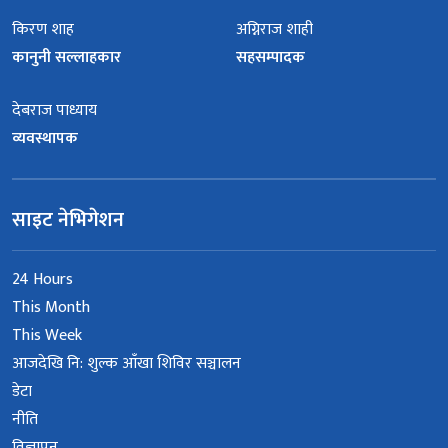
किरण शाह
अग्निराज शाही
कानुनी सल्लाहकार
सहसम्पादक
देबराज पाध्याय
व्यवस्थापक
साइट नेभिगेशन
24 Hours
This Month
This Week
आजदेखि नि: शुल्क आँखा शिविर सञ्चालन
डेटा
नीति
विज्ञापन