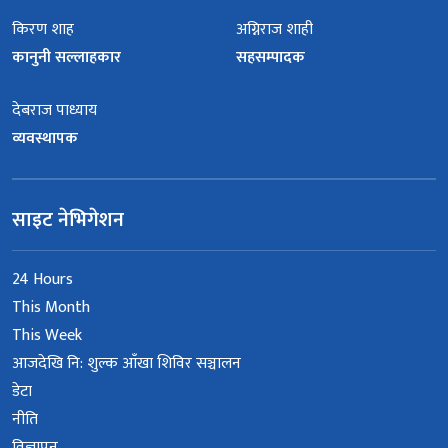
किरण शाह
अग्निराज शाही
कानुनी सल्लाहकार
सहसम्पादक
देबराज पाध्याय
व्यवस्थापक
साइट नेभिगेशन
24 Hours
This Month
This Week
आजदेखि नि: शुल्क आँखा शिविर सञ्चालन
डेटा
नीति
विज्ञापन