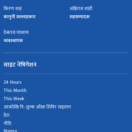
किरण शाह
अग्निराज शाही
कानुनी सल्लाहकार
सहसम्पादक
देबराज पाध्याय
व्यवस्थापक
साइट नेभिगेशन
24 Hours
This Month
This Week
आजदेखि नि: शुल्क आँखा शिविर सञ्चालन
डेटा
नीति
विज्ञापन