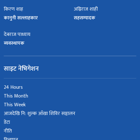
किरण शाह
अग्निराज शाही
कानुनी सल्लाहकार
सहसम्पादक
देबराज पाध्याय
व्यवस्थापक
साइट नेभिगेशन
24 Hours
This Month
This Week
आजदेखि नि: शुल्क आँखा शिविर सञ्चालन
डेटा
नीति
विज्ञापन