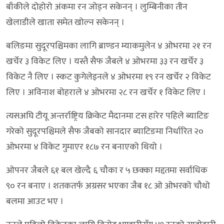
बाँकीले दोहोरो अंकमा रन जोड्न सकेनन् । लुम्बिनीका तीन
खेलाडीले खाता समेत खोल्न सकेनन् ।
बलिङमा सुदूरपश्चिमका लागि ब्राण्डन म्याकमुलेन ४ ओभरमा २१ रन
खर्चेर ३ विकेट लिए । यस्तै सैफ जैबले ४ ओभरमा ३३ रन खर्चेर ३
विकेट नै लिए । स्कट कुगेलेइनले ४ ओभरमा १९ रन खर्चेर २ विकेट
लिए । अविनाश बोहराले ४ ओभरमा २८ रन खर्चेर १ विकेट लिए ।
त्यसअघि टीयू अन्तर्राष्ट्रिय क्रिकेट मैदानमा टस हारेर पहिले ब्याटिङ
गरेको सुदूरपश्चिमले सैफ जैबको सानदार ब्याटिङमा निर्धारित २०
ओभरमा ४ विकेट गुमाएर १८७ रन बनाएको थियो ।
ओपनर जैबले ६१ बल खेल्दै ६ चौका र ५ छक्का मद्दतमा सर्वाधिक
९० रन बनाए । शतकतर्फ अग्रसर भएका जैब १८ ओ ओभरको चौथो
बलमा आउट भए ।