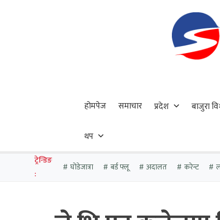
होमपेज
समाचार
प्रदेश
बाजुरा वि
थप
ट्रेन्डिङ
घोडेजात्रा
बर्ड फ्लू
अदालत
करेन्ट
ल
: