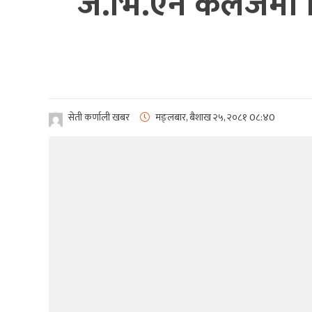
जे.भि.एन कलेजमा सि
सेती कर्णाली खबर
मङ्लबार, बैशाख २५, २०८१
0८:४0