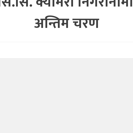
.सि. क्यामरा निगरानीमा क
अन्तिम चरण