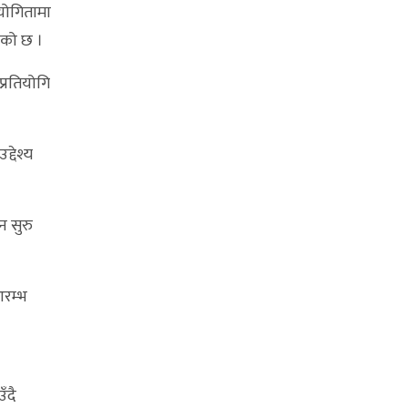
ियोगितामा
इएको छ ।
्रतियोगि
्देश्य
न सुरु
आरम्भ
ँदै