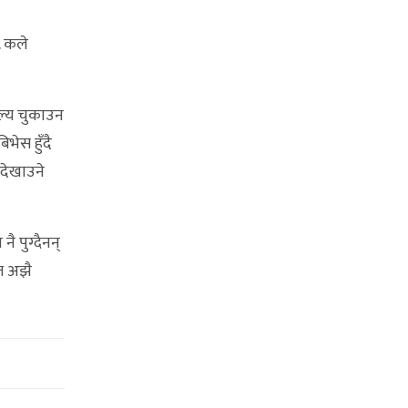
. कले
ुल्य चुकाउन
भेस हुँदै
देखाउने
 पुग्दैनन्
 त अझै