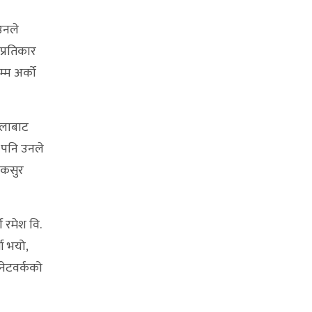
उनले
प्रतिकार
्म अर्को
ेलाबाट
ो पनि उनले
 कसुर
 रमेश वि.
ता भयो,
नेटवर्कको