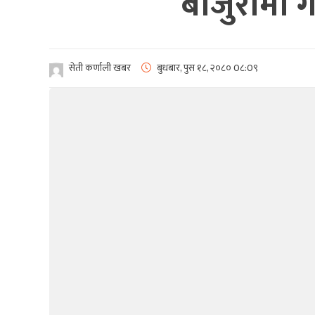
बाजुरामा 
सेती कर्णाली खबर
बुधबार, पुस १८, २०८०
0८:0९