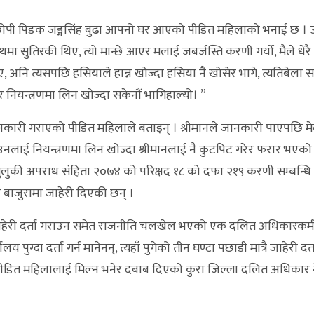
ा छोपी पिडक जङ्गसिंह बुढा आफ्नो घर आएको पीडित महिलाको भनाई छ । 
मा सुतिरकी थिए, त्यो मान्छे आएर मलाई जबर्जस्ति करणी गर्यो, मैले धेरै 
ए, अनि त्यसपछि हसियाले हान्न खोज्दा हसिया नै खोसेर भागे, त्यतिबेला सम
 नियन्त्रणमा लिन खोज्दा सकेनौं भागिहाल्यो। ”
ानकारी गराएको पीडित महिलाले बताइन् । श्रीमानले जानकारी पाएपछि म
हीँ उनलाई नियन्त्रणमा लिन खोज्दा श्रीमानलाई नै कुटपिट गरेर फरार भएक
लुकी अपराध संहिता २०७४ को परिक्षद १८ को दफा २१९ करणी सम्बन्धि
 बाजुरामा जाहेरी दिएकी छन् ।
ो जाहेरी दर्ता गराउन समेत राजनीति चलखेल भएको एक दलित अधिकारकर्मी
पुग्दा दर्ता गर्न मानेनन्, त्यहाँ पुगेको तीन घण्टा पछाडी मात्रै जाहेरी दर्
छ, पीडित महिलालाई मिल्न भनेर दबाब दिएको कुरा जिल्ला दलित अधिकार 