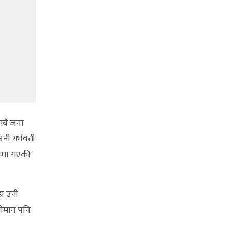
 सबै जना
उनी गर्भवती
्रामा गएकी
ढा उनी
रीमान पनि