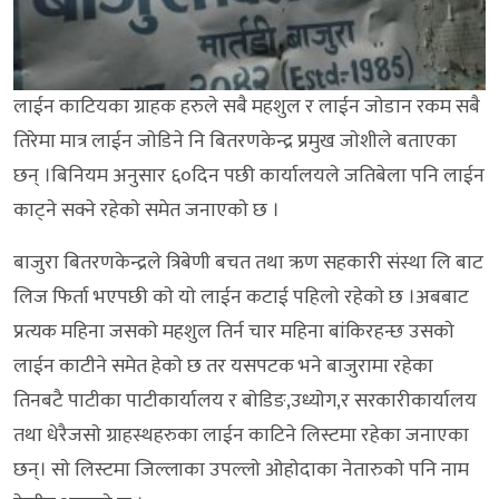
लाईन काटियका ग्राहक हरुले सबै महशुल र लाईन जाेडान रकम सबै
तिरेमा मात्र लाईन जाेडिने नि बितरणकेन्द्र प्रमुख जाेशीले बताएका
छन् ।बिनियम अनुसार ६०दिन पछी कार्यालयले जतिबेला पनि लाईन
काट्ने सक्ने रहेकाे समेत जनाएकाे छ ।
बाजुरा बितरणकेन्द्रले त्रिबेणी बचत तथा ऋण सहकारी संस्था लि बाट
लिज फिर्ता भएपछी काे याे लाईन कटाई पहिलाे रहेकाे छ ।अबबाट
प्रत्यक महिना जसकाे महशुल तिर्न चार महिना बांकिरहन्छ उसकाे
लाईन काटीने समेत हेकाे छ तर यसपटक भने बाजुरामा रहेका
तिनबटै पाटीका पाटीकार्यालय र बाेडिङ,उध्याेग,र सरकारीकार्यालय
तथा धेरैजसाे ग्राहस्थहरुका लाईन काटिने लिस्टमा रहेका जनाएका
छन्। साे लिस्टमा जिल्लाका उपल्लाे ओहाेदाका नेतारुकाे पनि नाम