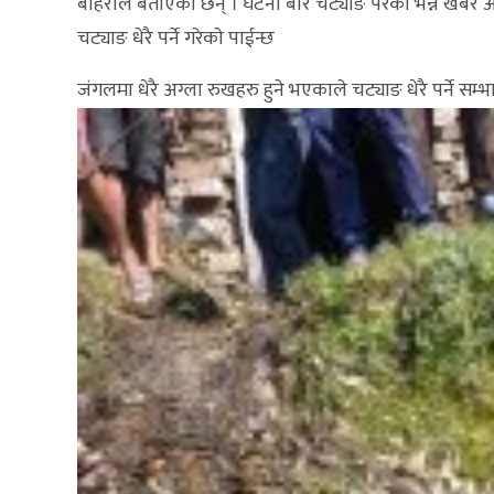
बोहराले बताएका छन् । घटना बारे चट्याङ परेको भन्ने ख
चट्याङ धेरै पर्ने गरेकाे पाईन्छ
जंगलमा धेरै अग्ला रुखहरु हुने भएकाले चट्याङ धेरै पर्ने सम्भा