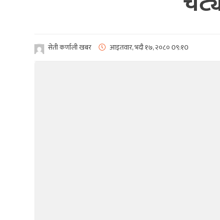
चट्
सेती कर्णाली खबर
आइतवार, भदौ १७, २०८०
0९:१0