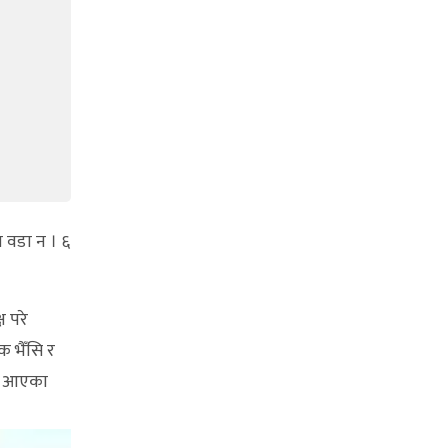
 वडा न । ६
 परे
 भैँसि र
दै आएका