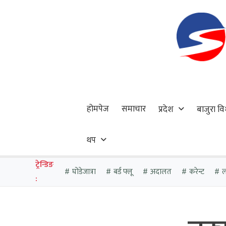
होमपेज
समाचार
प्रदेश
बाजुरा वि
थप
ट्रेन्डिङ
घोडेजात्रा
बर्ड फ्लू
अदालत
करेन्ट
ल
: