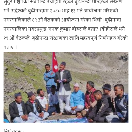
सुदुरपश्चिमको सबै भन्दै उचाइमा रहेको बुढीनन्दा मन्दिरको संरक्षण
गर्ने उद्धेश्यले बुढीनन्दामा २०८० भाद्र १३ गते आयोजना गरिएको
नगरपालिकाले १९ ओैं बैठककाे आयोजना गरेका थियो ।बुढीनन्दा
नगरपालिका नगरप्रमुख जनक कुमार बोहराले बताए ।बोहोराले भने
१९ ओैं बैठकले बुढीनन्दा संरक्षणका लागि महत्त्वपूर्ण निर्णयहरु गरेको
बताए ।
निर्णयहरू :