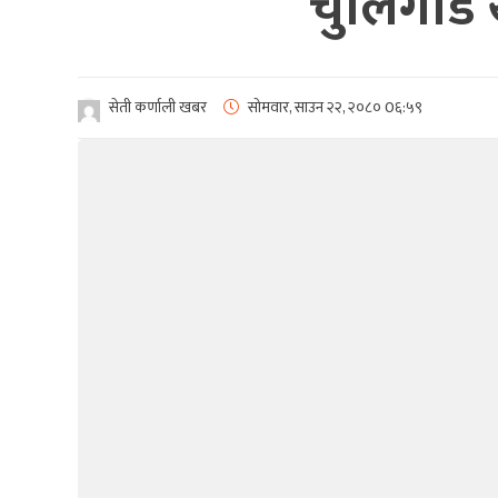
चुलिगाड 
सेती कर्णाली खबर
सोमवार, साउन २२, २०८०
0६:५९