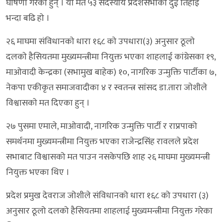
घाेषणा गरेका हुन् । याे मत ५३ सदस्यीय प्रदेशसभाकाे दुई तिहाइ
भन्दा बढि हाे ।
२६ माघमा संविधानकाे धारा १६८ काे उपधारा(३) अनुसार ठूलाे
दलकाे हैसियतमा मुख्यमन्त्रीमा नियुक्त भएका शाहलाई कांग्रेसका १९,
माओवादी केन्द्रका (सभामुख बाहेक) १०, नागरिक उन्मुक्ति पार्टीका ७,
नेकपा एकीकृत समाजवादीका ४ र स्वतन्त्र सांसद डा.तारा जाेशीले
विश्वासकाे मत दिएका हुन् ।
२७ पुसमा एमाले, माओवादी, नागरिक उन्मुक्ति पार्टी र राप्रपाको
समर्थनमा मुख्यमन्त्रीमा नियुक्त भएका राजेन्द्रसिंह रावलले प्रदेश
सभाबाट विश्वासको मत पाउन नसकेपछि शाह २६ माघमा मुख्यमन्त्री
नियुक्त भएका थिए ।
प्रदेश प्रमुख देवराज जोशीले संविधानको धारा १६८ को उपधारा (३)
अनुसार ठूलो दलको हैसियतमा शाहलाई मुख्यमन्त्रीमा नियुक्त गरेका