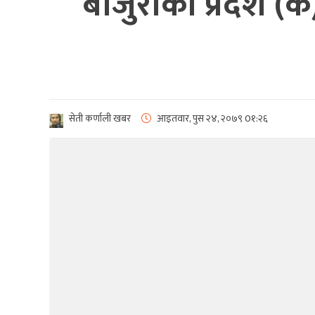
बाजुराको प्रदेश (
सेती कर्णाली खबर
आइतवार, पुस २४, २०७९
0१:२६