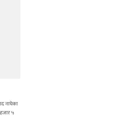
ाद नाघेका
४ हजार ५