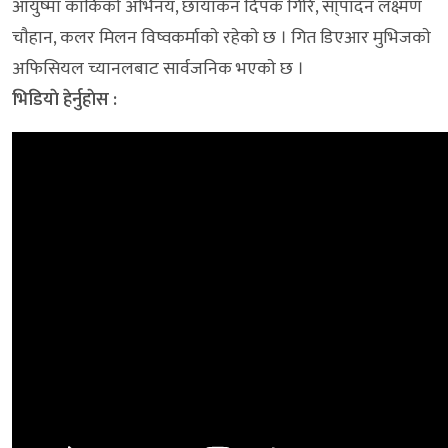
आयुष्मा कार्किकाे अभिनय, छायांकन दिपक गिरि, सा्पादन लक्ष्मण
चाैहान, कलर मिलन विष्वकर्माकाे रहेकाे छ । गित डिएआर मुभिजकाे
अफिसियल च्यानलबाट सार्वजनिक भएकाे छ ।
भिडियाे हेर्नुहाेस :