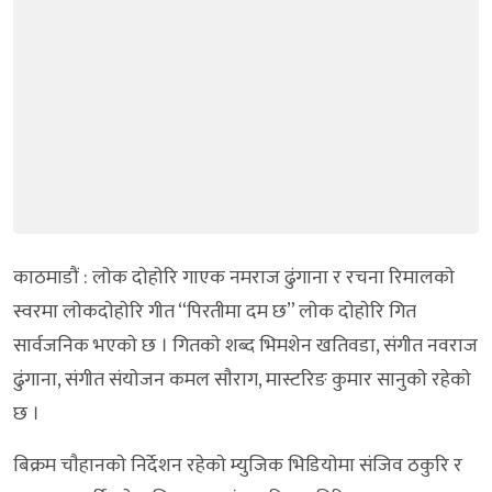
काठमाडौं : लाेक दाेहाेरि गाएक नमराज ढुंगाना र रचना रिमालकाे
स्वरमा लाेकदाेहाेरि गीत “पिरतीमा दम छ” लाेक दाेहाेरि गित
सार्वजनिक भएकाे छ । गितकाे शब्द भिमशेन खतिवडा, संगीत नवराज
ढुंगाना, संगीत संयाेजन कमल साैराग, मास्टरिङ कुमार सानुकाे रहेकाे
छ ।
बिक्रम चाैहानकाे निर्देशन रहेकाे म्युजिक भिडियाेमा संजिव ठकुरि र