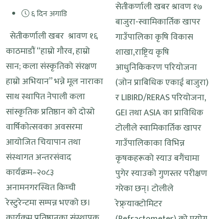
सेतीकर्णाली खबर श्रावण १७
६ दिन अगाडि
बाजुरा-स्वामिकार्तिक खापर
सेतीकर्णाली खबर श्रावण १६
गाउँपालिका कृषि विकास
काठमाडौं “हाम्रो गौरव, हाम्रो
शाखा,राष्ट्रिय कृषि
सान; कला संस्कृतिको संरक्षण
आधुनिकिकरण परियोजना
हाम्रो अभियान” भन्ने मूल नाराका
(जोन प्राबिधिक एकाई बाजुरा)
साथ स्थापित नेपाली कला
र LIBIRD/RERAS परियोजना,
सांस्कृतिक प्रतिष्ठान को दोस्रो
GEI तथा ASIA का प्राविधिक
वार्षिकोत्सवका अवसरमा
टोलीले स्वामिकार्तिक खापर
आयोजित चियापान तथा
गाउँपालिकाका विभिन्न
संस्थागत अन्तरसंवाद
कृषकहरूको स्याउ बगैंचामा
कार्यक्रम–२०८३
पुगेर स्याउको गुणस्तर परीक्षण
अनामनगरस्थित किम्ची
गरेका छन्। टोलीले
रेस्टुरेन्टमा सम्पन्न भएको छ।
रेफ्र्याक्टोमिटर
कार्यक्रम प्रतिष्ठानका संस्थापक
(Refractometer) को प्रयोग