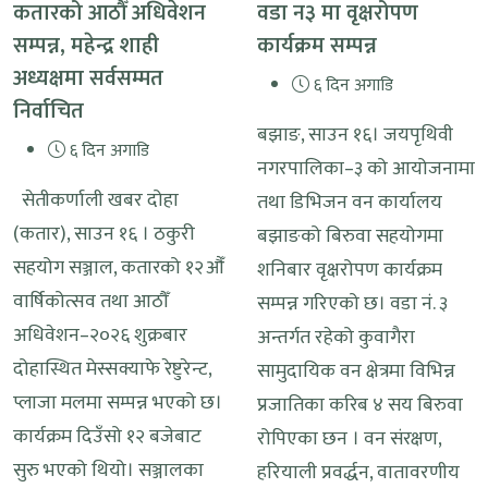
कतारको आठौँ अधिवेशन
वडा न३ मा वृक्षरोपण
सम्पन्न, महेन्द्र शाही
कार्यक्रम सम्पन्न
अध्यक्षमा सर्वसम्मत
६ दिन अगाडि
निर्वाचित
बझाङ, साउन १६। जयपृथिवी
६ दिन अगाडि
नगरपालिका–३ को आयोजनामा
सेतीकर्णाली खबर दोहा
तथा डिभिजन वन कार्यालय
(कतार), साउन १६ । ठकुरी
बझाङको बिरुवा सहयोगमा
सहयोग सञ्जाल, कतारको १२औँ
शनिबार वृक्षरोपण कार्यक्रम
वार्षिकोत्सव तथा आठौँ
सम्पन्न गरिएको छ। वडा नं. ३
अधिवेशन–२०२६ शुक्रबार
अन्तर्गत रहेको कुवागैरा
दोहास्थित मेस्सक्याफे रेष्टुरेन्ट,
सामुदायिक वन क्षेत्रमा विभिन्न
प्लाजा मलमा सम्पन्न भएको छ।
प्रजातिका करिब ४ सय बिरुवा
कार्यक्रम दिउँसो १२ बजेबाट
रोपिएका छन । वन संरक्षण,
सुरु भएको थियो। सञ्जालका
हरियाली प्रवर्द्धन, वातावरणीय