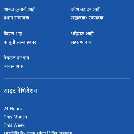
शारदा कुमारी शाही
उमेश बहादुर शाही
प्रधान सम्पादक
सञ्चालक/ सम्पादक
किरण शाह
अग्निराज शाही
कानुनी सल्लाहकार
सहसम्पादक
देबराज पाध्याय
व्यवस्थापक
साइट नेभिगेशन
24 Hours
This Month
This Week
आजदेखि नि: शुल्क आँखा शिविर सञ्चालन